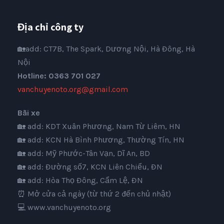
Địa chỉ công ty
🏡add: CT7B, The Spark, Dương Nội, Hà Đông, Hà
Nội
Hotline: 0363 701 027
vanchuyenoto.org@gmail.com
Bãi xe
🏡 add: KDT Xuân Phương, Nam Từ Liêm, HN
🏡 add: KCN Hà Bình Phương, Thường Tín, HN
🏡 add: Mỹ Phước-Tân Vạn, Dĩ An, BD
🏡 add: Đường số7, KCN Liên Chiểu, ĐN
🏡 add: Hòa Thọ Đông, Cẩm Lệ, ĐN
⏰ Mở cửa cả ngày (từ thứ 2 đến chủ nhật)
💻
www.vanchuyenoto.org