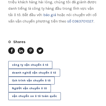
triệu khách hàng hài lòng, chúng tôi đã giành được
danh tiếng là công ty hàng đầu trong lĩnh vực vận
tải ô tô. Bắt đầu với
báo giá
hoặc nói chuyện với cố
vấn vận chuyển phương tiện theo
số 0363701027
.
0
Shares
công ty vận chuyển ô tô
doanh nghiệ vận chuyển ô tô
lịch trình vận chuyển ô tô
Người vận chuyển ô tô
vận chuyển xe ô tô toàn quốc