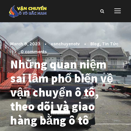
March 9, 2023
•
vanchuyenotv
•
Blog
,
Tin Tức
•
0 comments
Những quan niệm
sai lầm phổ biến về
vận chuyển ô tô,
theo dõi và giao
hàng bằng ô tô