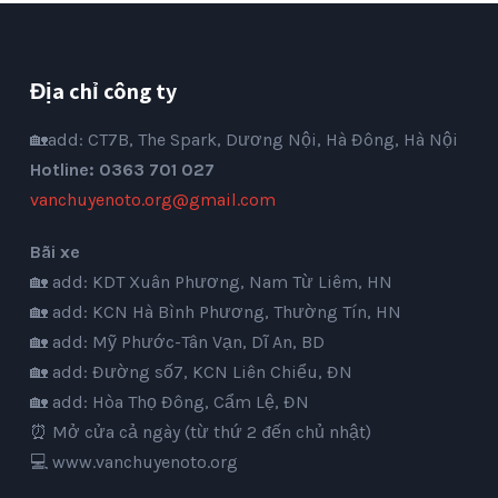
Địa chỉ công ty
🏡add: CT7B, The Spark, Dương Nội, Hà Đông, Hà Nội
Hotline: 0363 701 027
vanchuyenoto.org@gmail.com
Bãi xe
🏡 add: KDT Xuân Phương, Nam Từ Liêm, HN
🏡 add: KCN Hà Bình Phương, Thường Tín, HN
🏡 add: Mỹ Phước-Tân Vạn, Dĩ An, BD
🏡 add: Đường số7, KCN Liên Chiểu, ĐN
🏡 add: Hòa Thọ Đông, Cẩm Lệ, ĐN
⏰ Mở cửa cả ngày (từ thứ 2 đến chủ nhật)
💻
www.vanchuyenoto.org