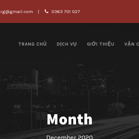
org@gmail.com
|
0363 701 027
TRANG CHỦ
DỊCH VỤ
GIỚI THIỆU
VẬN 
Month
December 2020