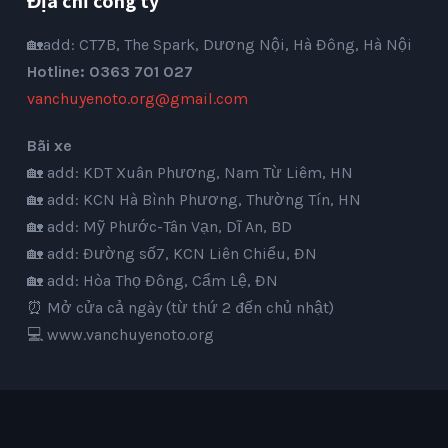
Địa chỉ công ty
🏡add: CT7B, The Spark, Dương Nội, Hà Đông, Hà Nội
Hotline: 0363 701 027
vanchuyenoto.org@gmail.com
Bãi xe
🏡 add: KDT Xuân Phương, Nam Từ Liêm, HN
🏡 add: KCN Hà Bình Phương, Thường Tín, HN
🏡 add: Mỹ Phước-Tân Vạn, Dĩ An, BD
🏡 add: Đường số7, KCN Liên Chiểu, ĐN
🏡 add: Hòa Thọ Đông, Cẩm Lệ, ĐN
⏰ Mở cửa cả ngày (từ thứ 2 đến chủ nhật)
💻
www.vanchuyenoto.org