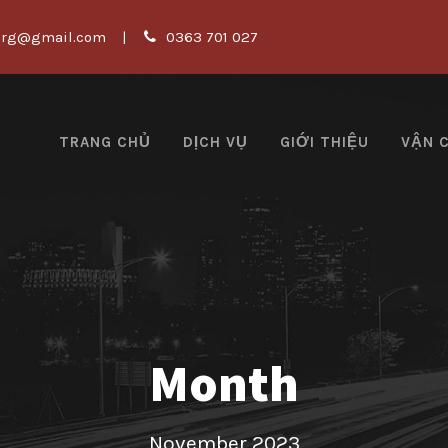
org@gmail.com
|
0363 701 027
TRANG CHỦ
DỊCH VỤ
GIỚI THIỆU
VẬN 
Month
November 2023