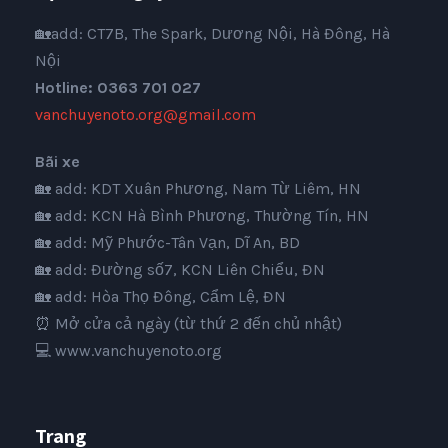
🏡add: CT7B, The Spark, Dương Nội, Hà Đông, Hà
Nội
Hotline: 0363 701 027
vanchuyenoto.org@gmail.com
Bãi xe
🏡 add: KDT Xuân Phương, Nam Từ Liêm, HN
🏡 add: KCN Hà Bình Phương, Thường Tín, HN
🏡 add: Mỹ Phước-Tân Vạn, Dĩ An, BD
🏡 add: Đường số7, KCN Liên Chiểu, ĐN
🏡 add: Hòa Thọ Đông, Cẩm Lệ, ĐN
⏰ Mở cửa cả ngày (từ thứ 2 đến chủ nhật)
💻
www.vanchuyenoto.org
Trang