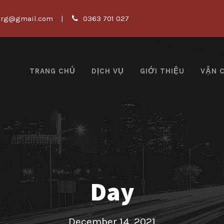
org@gmail.com
|
0363 701 027
TRANG CHỦ
DỊCH VỤ
GIỚI THIỆU
VẬN 
Day
December 14, 2021