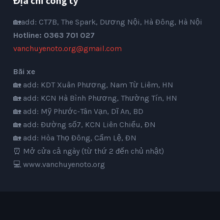
Địa chỉ công ty
🏡add: CT7B, The Spark, Dương Nội, Hà Đông, Hà Nội
Hotline: 0363 701 027
vanchuyenoto.org@gmail.com
Bãi xe
🏡 add: KDT Xuân Phương, Nam Từ Liêm, HN
🏡 add: KCN Hà Bình Phương, Thường Tín, HN
🏡 add: Mỹ Phước-Tân Vạn, Dĩ An, BD
🏡 add: Đường số7, KCN Liên Chiểu, ĐN
🏡 add: Hòa Thọ Đông, Cẩm Lệ, ĐN
⏰ Mở cửa cả ngày (từ thứ 2 đến chủ nhật)
💻
www.vanchuyenoto.org