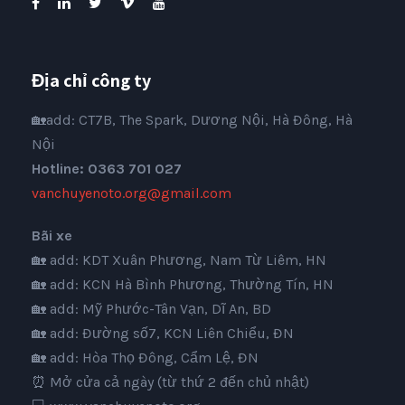
Địa chỉ công ty
🏡add: CT7B, The Spark, Dương Nội, Hà Đông, Hà
Nội
Hotline: 0363 701 027
vanchuyenoto.org@gmail.com
Bãi xe
🏡 add: KDT Xuân Phương, Nam Từ Liêm, HN
🏡 add: KCN Hà Bình Phương, Thường Tín, HN
🏡 add: Mỹ Phước-Tân Vạn, Dĩ An, BD
🏡 add: Đường số7, KCN Liên Chiểu, ĐN
🏡 add: Hòa Thọ Đông, Cẩm Lệ, ĐN
⏰ Mở cửa cả ngày (từ thứ 2 đến chủ nhật)