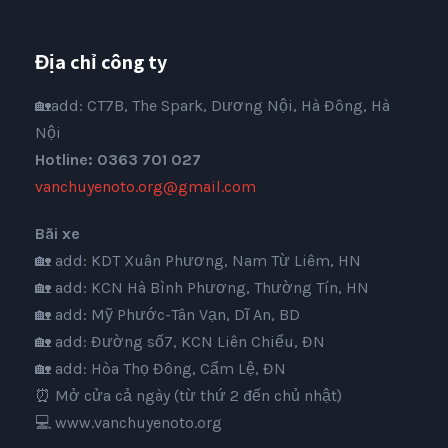
Địa chỉ công ty
🏡add: CT7B, The Spark, Dương Nội, Hà Đông, Hà
Nội
Hotline: 0363 701 027
vanchuyenoto.org@gmail.com
Bãi xe
🏡 add: KDT Xuân Phương, Nam Từ Liêm, HN
🏡 add: KCN Hà Bình Phương, Thường Tín, HN
🏡 add: Mỹ Phước-Tân Vạn, Dĩ An, BD
🏡 add: Đường số7, KCN Liên Chiểu, ĐN
🏡 add: Hòa Thọ Đông, Cẩm Lệ, ĐN
⏰ Mở cửa cả ngày (từ thứ 2 đến chủ nhật)
💻
www.vanchuyenoto.org