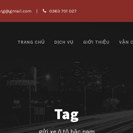
org@gmail.com
|
0363 701 027
TRANG CHỦ
DỊCH VỤ
GIỚI THIỆU
VẬN 
Tag
gửi xe ô tô băc nam