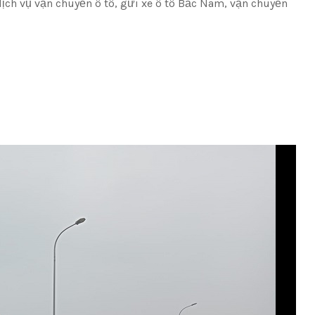
ịch vụ vận chuyển ô tô, gửi xe ô tô Bắc Nam, vận chuyển