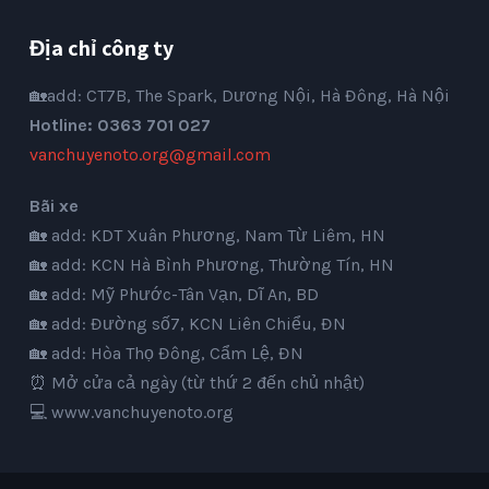
Địa chỉ công ty
🏡add: CT7B, The Spark, Dương Nội, Hà Đông, Hà Nội
Hotline: 0363 701 027
vanchuyenoto.org@gmail.com
Bãi xe
🏡 add: KDT Xuân Phương, Nam Từ Liêm, HN
🏡 add: KCN Hà Bình Phương, Thường Tín, HN
🏡 add: Mỹ Phước-Tân Vạn, Dĩ An, BD
🏡 add: Đường số7, KCN Liên Chiểu, ĐN
🏡 add: Hòa Thọ Đông, Cẩm Lệ, ĐN
⏰ Mở cửa cả ngày (từ thứ 2 đến chủ nhật)
💻
www.vanchuyenoto.org